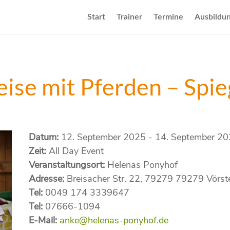
Start
Trainer
Termine
Ausbildu
ise mit Pferden – Spie
Datum:
12. September 2025 - 14. September 2
Zeit:
All Day Event
Veranstaltungsort:
Helenas Ponyhof
Adresse:
Breisacher Str. 22, 79279 79279 Vörst
Tel:
0049 174 3339647
Tel:
07666-1094
E-Mail:
anke@helenas-ponyhof.de